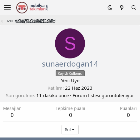
📿🧙‍♂️M͜͡o͜͡b͜͡i͜͡l͜͡y͜͡a͜͡T͜͡a͜͡k͜͡i͜͡m͜͡l͜͡a͜͡r͜͡i͜͡.͜͡C͜͡o͜͡m͜͡🦉
S
sunaerdogan14
Kayıtlı Kullanıcı
Yeni Üye
Katılım
22 Haz 2023
Son görülme
11 dakika önce
·
Forum listesi görüntüleniyor
Mesajlar
Tepkime puanı
Puanları
0
0
0
Bul