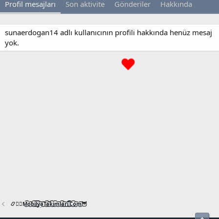
Profil mesajları
Son aktivite
Gönderiler
Hakkında
sunaerdogan14 adlı kullanıcının profili hakkında henüz mesaj
yok.
📿🧙‍♂️M͜͡o͜͡b͜͡i͜͡l͜͡y͜͡a͜͡T͜͡a͜͡k͜͡i͜͡m͜͡l͜͡a͜͡r͜͡i͜͡.͜͡C͜͡o͜͡m͜͡🦉