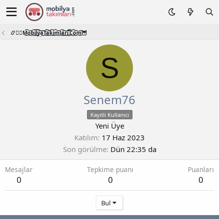
📿🧙‍♂️M͜͡o͜͡b͜͡i͜͡l͜͡y͜͡a͜͡T͜͡a͜͡k͜͡i͜͡m͜͡l͜͡a͜͡r͜͡i͜͡.͜͡C͜͡o͜͡m͜͡🦉
S
Senem76
Kayıtlı Kullanıcı
Yeni Üye
Katılım
17 Haz 2023
Son görülme
Dün 22:35 da
Mesajlar
Tepkime puanı
Puanları
0
0
0
Bul