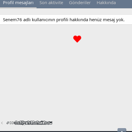
Profil mesajları
Son aktivite
Gönderiler
Hakkında
Senem76 adlı kullanıcının profili hakkında henüz mesaj yok.
📿🧙‍♂️M͜͡o͜͡b͜͡i͜͡l͜͡y͜͡a͜͡T͜͡a͜͡k͜͡i͜͡m͜͡l͜͡a͜͡r͜͡i͜͡.͜͡C͜͡o͜͡m͜͡🦉