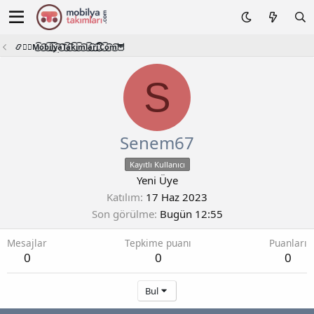
📿🧙‍♂️M͜͡o͜͡b͜͡i͜͡l͜͡y͜͡a͜͡T͜͡a͜͡k͜͡i͜͡m͜͡l͜͡a͜͡r͜͡i͜͡.͜͡C͜͡o͜͡m͜͡🦉
S
Senem67
Kayıtlı Kullanıcı
Yeni Üye
Katılım
17 Haz 2023
Son görülme
Bugün 12:55
Mesajlar
Tepkime puanı
Puanları
0
0
0
Bul