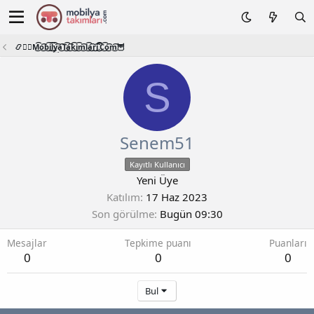
📿🧙‍♂️M͜͡o͜͡b͜͡i͜͡l͜͡y͜͡a͜͡T͜͡a͜͡k͜͡i͜͡m͜͡l͜͡a͜͡r͜͡i͜͡.͜͡C͜͡o͜͡m͜͡🦉
S
Senem51
Kayıtlı Kullanıcı
Yeni Üye
Katılım
17 Haz 2023
Son görülme
Bugün 09:30
Mesajlar
Tepkime puanı
Puanları
0
0
0
Bul