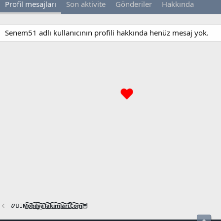
Profil mesajları
Son aktivite
Gönderiler
Hakkında
Senem51 adlı kullanıcının profili hakkında henüz mesaj yok.
📿🧙‍♂️M͜͡o͜͡b͜͡i͜͡l͜͡y͜͡a͜͡T͜͡a͜͡k͜͡i͜͡m͜͡l͜͡a͜͡r͜͡i͜͡.͜͡C͜͡o͜͡m͜͡🦉