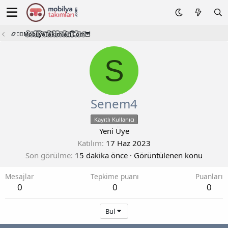
📿🧙‍♂️M͜͡o͜͡b͜͡i͜͡l͜͡y͜͡a͜͡T͜͡a͜͡k͜͡i͜͡m͜͡l͜͡a͜͡r͜͡i͜͡.͜͡C͜͡o͜͡m͜͡🦉
S
Senem4
Kayıtlı Kullanıcı
Yeni Üye
Katılım
17 Haz 2023
Son görülme
15 dakika önce
·
Görüntülenen konu
Mesajlar
Tepkime puanı
Puanları
0
0
0
Bul