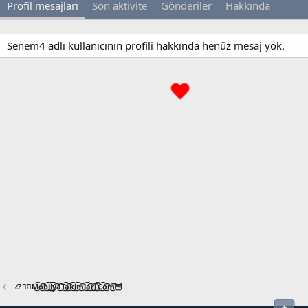
Profil mesajları
Son aktivite
Gönderiler
Hakkında
Senem4 adlı kullanıcının profili hakkında henüz mesaj yok.
📿🧙‍♂️M͜͡o͜͡b͜͡i͜͡l͜͡y͜͡a͜͡T͜͡a͜͡k͜͡i͜͡m͜͡l͜͡a͜͡r͜͡i͜͡.͜͡C͜͡o͜͡m͜͡🦉