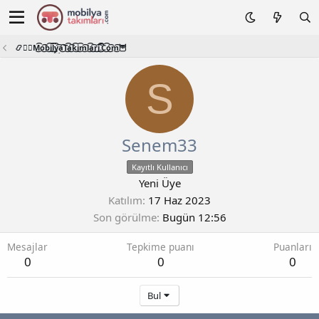
📿🧙‍♂️M͜͡o͜͡b͜͡i͜͡l͜͡y͜͡a͜͡T͜͡a͜͡k͜͡i͜͡m͜͡l͜͡a͜͡r͜͡i͜͡.͜͡C͜͡o͜͡m͜͡🦉
S
Senem33
Kayıtlı Kullanıcı
Yeni Üye
Katılım
17 Haz 2023
Son görülme
Bugün 12:56
Mesajlar
Tepkime puanı
Puanları
0
0
0
Bul