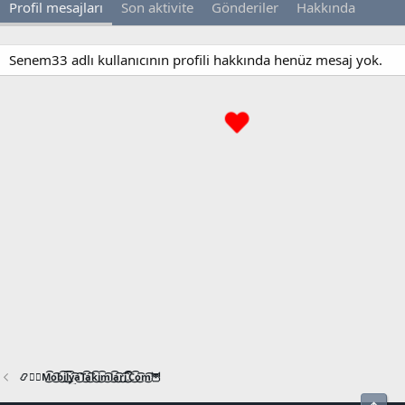
Profil mesajları
Son aktivite
Gönderiler
Hakkında
Senem33 adlı kullanıcının profili hakkında henüz mesaj yok.
📿🧙‍♂️M͜͡o͜͡b͜͡i͜͡l͜͡y͜͡a͜͡T͜͡a͜͡k͜͡i͜͡m͜͡l͜͡a͜͡r͜͡i͜͡.͜͡C͜͡o͜͡m͜͡🦉