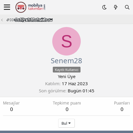
📿🧙‍♂️M͜͡o͜͡b͜͡i͜͡l͜͡y͜͡a͜͡T͜͡a͜͡k͜͡i͜͡m͜͡l͜͡a͜͡r͜͡i͜͡.͜͡C͜͡o͜͡m͜͡🦉
S
Senem28
Kayıtlı Kullanıcı
Yeni Üye
Katılım
17 Haz 2023
Son görülme
Bugün 01:45
Mesajlar
Tepkime puanı
Puanları
0
0
0
Bul