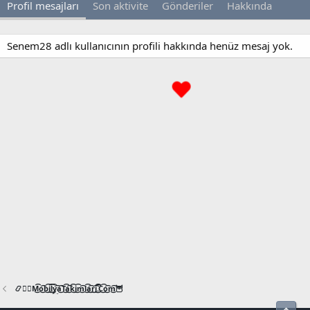
Profil mesajları
Son aktivite
Gönderiler
Hakkında
Senem28 adlı kullanıcının profili hakkında henüz mesaj yok.
📿🧙‍♂️M͜͡o͜͡b͜͡i͜͡l͜͡y͜͡a͜͡T͜͡a͜͡k͜͡i͜͡m͜͡l͜͡a͜͡r͜͡i͜͡.͜͡C͜͡o͜͡m͜͡🦉