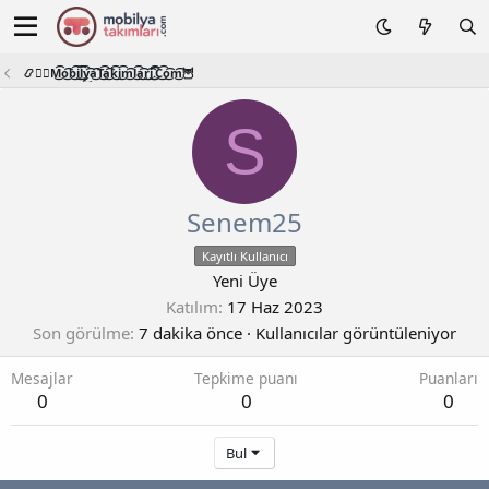
📿🧙‍♂️M͜͡o͜͡b͜͡i͜͡l͜͡y͜͡a͜͡T͜͡a͜͡k͜͡i͜͡m͜͡l͜͡a͜͡r͜͡i͜͡.͜͡C͜͡o͜͡m͜͡🦉
S
Senem25
Kayıtlı Kullanıcı
Yeni Üye
Katılım
17 Haz 2023
Son görülme
7 dakika önce
·
Kullanıcılar görüntüleniyor
Mesajlar
Tepkime puanı
Puanları
0
0
0
Bul