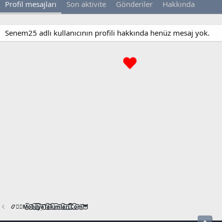
Profil mesajları
Son aktivite
Gönderiler
Hakkında
Senem25 adlı kullanıcının profili hakkında henüz mesaj yok.
📿🧙‍♂️M͜͡o͜͡b͜͡i͜͡l͜͡y͜͡a͜͡T͜͡a͜͡k͜͡i͜͡m͜͡l͜͡a͜͡r͜͡i͜͡.͜͡C͜͡o͜͡m͜͡🦉