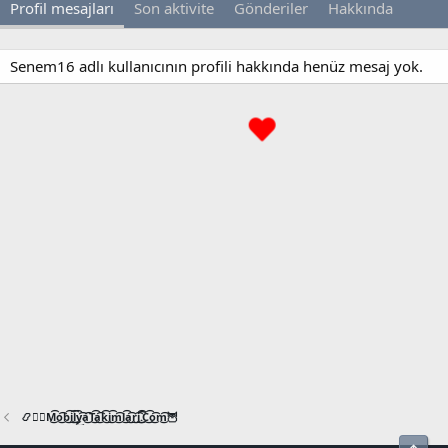
Profil mesajları
Son aktivite
Gönderiler
Hakkında
Senem16 adlı kullanıcının profili hakkında henüz mesaj yok.
📿🧙‍♂️M͜͡o͜͡b͜͡i͜͡l͜͡y͜͡a͜͡T͜͡a͜͡k͜͡i͜͡m͜͡l͜͡a͜͡r͜͡i͜͡.͜͡C͜͡o͜͡m͜͡🦉