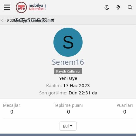
📿🧙‍♂️M͜͡o͜͡b͜͡i͜͡l͜͡y͜͡a͜͡T͜͡a͜͡k͜͡i͜͡m͜͡l͜͡a͜͡r͜͡i͜͡.͜͡C͜͡o͜͡m͜͡🦉
S
Senem16
Kayıtlı Kullanıcı
Yeni Üye
Katılım
17 Haz 2023
Son görülme
Dün 22:31 da
Mesajlar
Tepkime puanı
Puanları
0
0
0
Bul