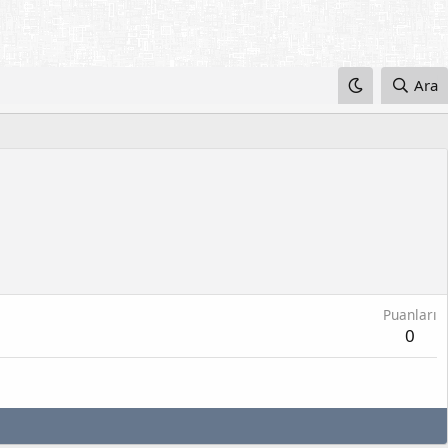
Ara
Puanları
0