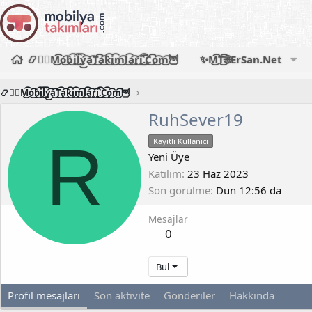
📿🧙‍♂️M͜͡o͜͡b͜͡i͜͡l͜͡y͜͡a͜͡T͜͡a͜͡k͜͡i͜͡m͜͡l͜͡a͜͡r͜͡i͜͡.͜͡C͜͡o͜͡m͜͡🦉
✨M͜͡T͜͡🌐ErSan.Net
📿🧙‍♂️M͜͡o͜͡b͜͡i͜͡l͜͡y͜͡a͜͡T͜͡a͜͡k͜͡i͜͡m͜͡l͜͡a͜͡r͜͡i͜͡.͜͡C͜͡o͜͡m͜͡🦉
RuhSever19
R
Kayıtlı Kullanıcı
Yeni Üye
Katılım
23 Haz 2023
Son görülme
Dün 12:56 da
Mesajlar
0
Bul
Profil mesajları
Son aktivite
Gönderiler
Hakkında