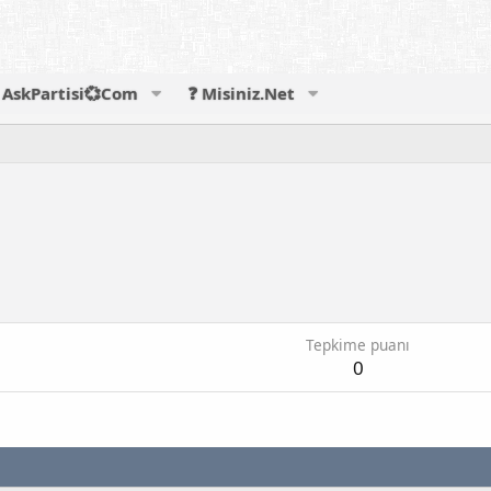
AskPartisi💞Com
❓ Misiniz.Net
Tepkime puanı
0