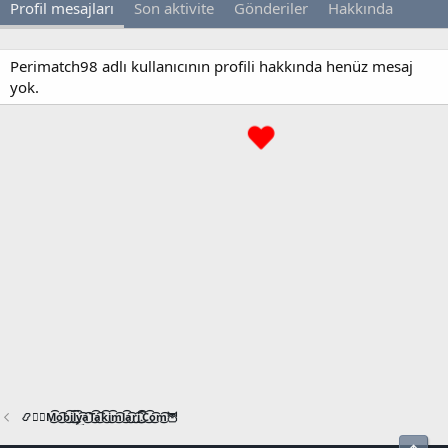
Profil mesajları
Son aktivite
Gönderiler
Hakkında
Perimatch98 adlı kullanıcının profili hakkında henüz mesaj
yok.
📿🧙‍♂️M͜͡o͜͡b͜͡i͜͡l͜͡y͜͡a͜͡T͜͡a͜͡k͜͡i͜͡m͜͡l͜͡a͜͡r͜͡i͜͡.͜͡C͜͡o͜͡m͜͡🦉