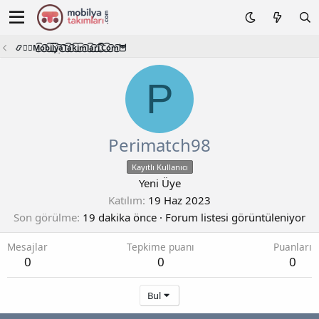
📿🧙‍♂️M͜͡o͜͡b͜͡i͜͡l͜͡y͜͡a͜͡T͜͡a͜͡k͜͡i͜͡m͜͡l͜͡a͜͡r͜͡i͜͡.͜͡C͜͡o͜͡m͜͡🦉
P
Perimatch98
Kayıtlı Kullanıcı
Yeni Üye
Katılım
19 Haz 2023
Son görülme
19 dakika önce
·
Forum listesi görüntüleniyor
Mesajlar
Tepkime puanı
Puanları
0
0
0
Bul