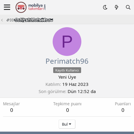
📿🧙‍♂️M͜͡o͜͡b͜͡i͜͡l͜͡y͜͡a͜͡T͜͡a͜͡k͜͡i͜͡m͜͡l͜͡a͜͡r͜͡i͜͡.͜͡C͜͡o͜͡m͜͡🦉
P
Perimatch96
Kayıtlı Kullanıcı
Yeni Üye
Katılım
19 Haz 2023
Son görülme
Dün 12:52 da
Mesajlar
Tepkime puanı
Puanları
0
0
0
Bul