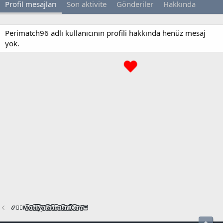
Profil mesajları
Son aktivite
Gönderiler
Hakkında
Perimatch96 adlı kullanıcının profili hakkında henüz mesaj
yok.
📿🧙‍♂️M͜͡o͜͡b͜͡i͜͡l͜͡y͜͡a͜͡T͜͡a͜͡k͜͡i͜͡m͜͡l͜͡a͜͡r͜͡i͜͡.͜͡C͜͡o͜͡m͜͡🦉