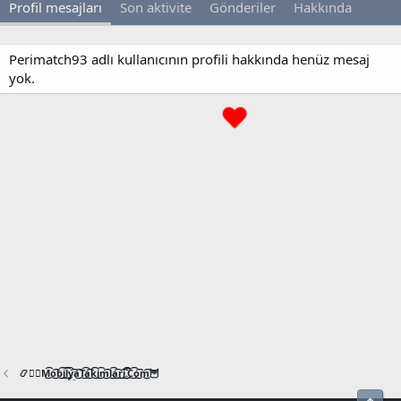
Profil mesajları
Son aktivite
Gönderiler
Hakkında
Perimatch93 adlı kullanıcının profili hakkında henüz mesaj
yok.
📿🧙‍♂️M͜͡o͜͡b͜͡i͜͡l͜͡y͜͡a͜͡T͜͡a͜͡k͜͡i͜͡m͜͡l͜͡a͜͡r͜͡i͜͡.͜͡C͜͡o͜͡m͜͡🦉