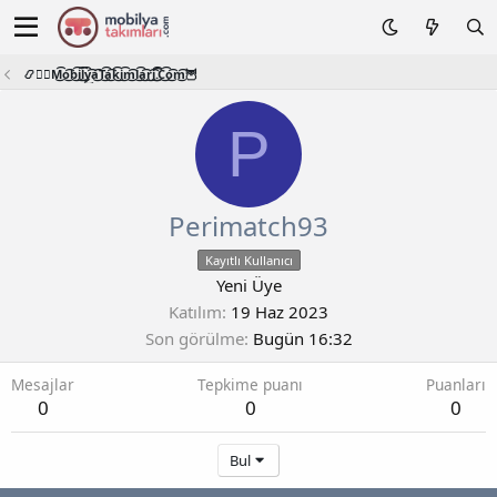
📿🧙‍♂️M͜͡o͜͡b͜͡i͜͡l͜͡y͜͡a͜͡T͜͡a͜͡k͜͡i͜͡m͜͡l͜͡a͜͡r͜͡i͜͡.͜͡C͜͡o͜͡m͜͡🦉
P
Perimatch93
Kayıtlı Kullanıcı
Yeni Üye
Katılım
19 Haz 2023
Son görülme
Bugün 16:32
Mesajlar
Tepkime puanı
Puanları
0
0
0
Bul