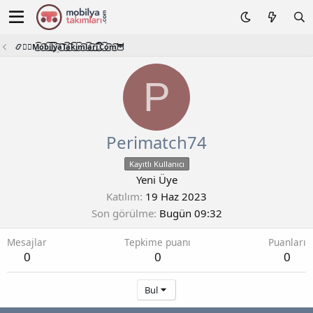
📿🧙‍♂️M͜͡o͜͡b͜͡i͜͡l͜͡y͜͡a͜͡T͜͡a͜͡k͜͡i͜͡m͜͡l͜͡a͜͡r͜͡i͜͡.͜͡C͜͡o͜͡m͜͡🦉
P
Perimatch74
Kayıtlı Kullanıcı
Yeni Üye
Katılım
19 Haz 2023
Son görülme
Bugün 09:32
Mesajlar
Tepkime puanı
Puanları
0
0
0
Bul