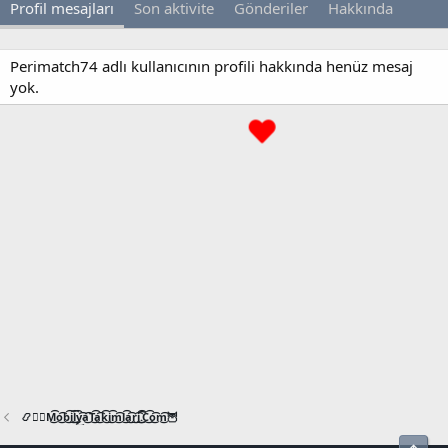
Profil mesajları
Son aktivite
Gönderiler
Hakkında
Perimatch74 adlı kullanıcının profili hakkında henüz mesaj
yok.
📿🧙‍♂️M͜͡o͜͡b͜͡i͜͡l͜͡y͜͡a͜͡T͜͡a͜͡k͜͡i͜͡m͜͡l͜͡a͜͡r͜͡i͜͡.͜͡C͜͡o͜͡m͜͡🦉