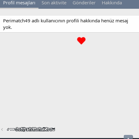
Profil mesajları
Son aktivite
Gönderiler
Hakkında
Perimatch49 adlı kullanıcının profili hakkında henüz mesaj
yok.
📿🧙‍♂️M͜͡o͜͡b͜͡i͜͡l͜͡y͜͡a͜͡T͜͡a͜͡k͜͡i͜͡m͜͡l͜͡a͜͡r͜͡i͜͡.͜͡C͜͡o͜͡m͜͡🦉