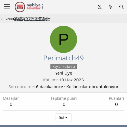
📿🧙‍♂️M͜͡o͜͡b͜͡i͜͡l͜͡y͜͡a͜͡T͜͡a͜͡k͜͡i͜͡m͜͡l͜͡a͜͡r͜͡i͜͡.͜͡C͜͡o͜͡m͜͡🦉
P
Perimatch49
Kayıtlı Kullanıcı
Yeni Üye
Katılım
19 Haz 2023
Son görülme
6 dakika önce
·
Kullanıcılar görüntüleniyor
Mesajlar
Tepkime puanı
Puanları
0
0
0
Bul