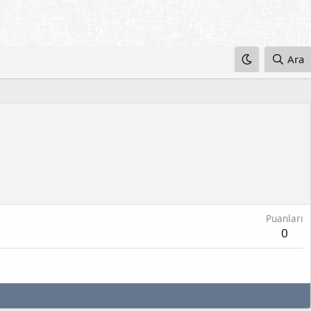
Ara
Puanları
0