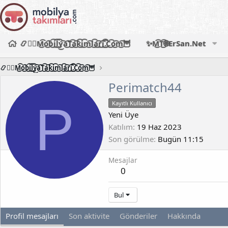
📿🧙‍♂️M͜͡o͜͡b͜͡i͜͡l͜͡y͜͡a͜͡T͜͡a͜͡k͜͡i͜͡m͜͡l͜͡a͜͡r͜͡i͜͡.͜͡C͜͡o͜͡m͜͡🦉
✨M͜͡T͜͡🌐ErSan.Net
📿🧙‍♂️M͜͡o͜͡b͜͡i͜͡l͜͡y͜͡a͜͡T͜͡a͜͡k͜͡i͜͡m͜͡l͜͡a͜͡r͜͡i͜͡.͜͡C͜͡o͜͡m͜͡🦉
Perimatch44
P
Kayıtlı Kullanıcı
Yeni Üye
Katılım
19 Haz 2023
Son görülme
Bugün 11:15
Mesajlar
0
Bul
Profil mesajları
Son aktivite
Gönderiler
Hakkında