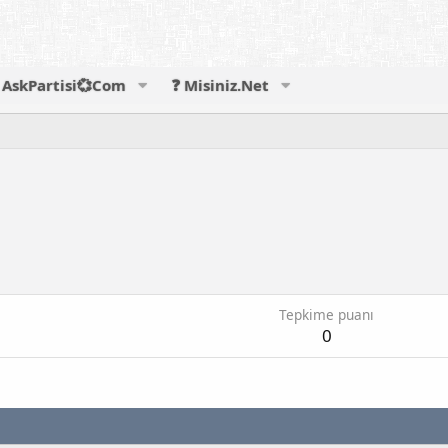
AskPartisi💞Com
❓ Misiniz.Net
Tepkime puanı
0