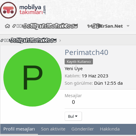
📿🧙‍♂️M͜͡o͜͡b͜͡i͜͡l͜͡y͜͡a͜͡T͜͡a͜͡k͜͡i͜͡m͜͡l͜͡a͜͡r͜͡i͜͡.͜͡C͜͡o͜͡m͜͡🦉
✨M͜͡T͜͡🌐ErSan.Net
📿🧙‍♂️M͜͡o͜͡b͜͡i͜͡l͜͡y͜͡a͜͡T͜͡a͜͡k͜͡i͜͡m͜͡l͜͡a͜͡r͜͡i͜͡.͜͡C͜͡o͜͡m͜͡🦉
Perimatch40
P
Kayıtlı Kullanıcı
Yeni Üye
Katılım
19 Haz 2023
Son görülme
Dün 12:55 da
Mesajlar
0
Bul
Profil mesajları
Son aktivite
Gönderiler
Hakkında