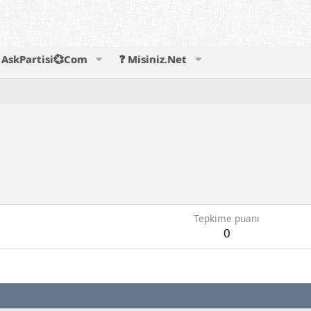
AskPartisi💞Com
❓ Misiniz.Net
Tepkime puanı
0