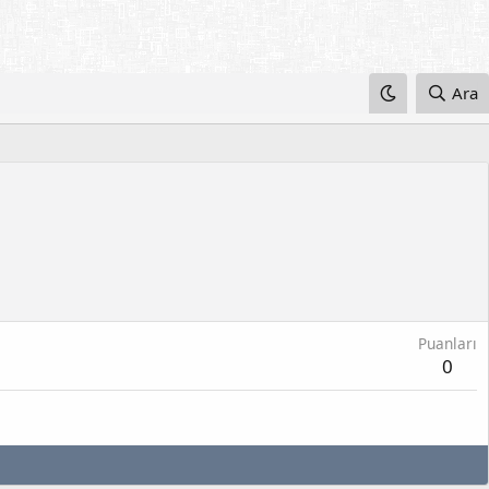
Ara
Puanları
0