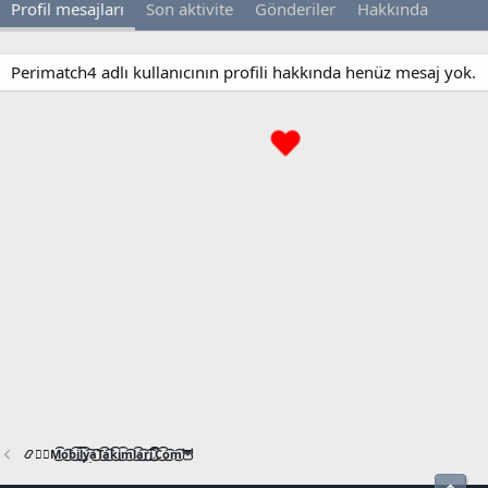
Profil mesajları
Son aktivite
Gönderiler
Hakkında
Perimatch4 adlı kullanıcının profili hakkında henüz mesaj yok.
📿🧙‍♂️M͜͡o͜͡b͜͡i͜͡l͜͡y͜͡a͜͡T͜͡a͜͡k͜͡i͜͡m͜͡l͜͡a͜͡r͜͡i͜͡.͜͡C͜͡o͜͡m͜͡🦉