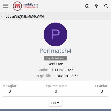
📿🧙‍♂️M͜͡o͜͡b͜͡i͜͡l͜͡y͜͡a͜͡T͜͡a͜͡k͜͡i͜͡m͜͡l͜͡a͜͡r͜͡i͜͡.͜͡C͜͡o͜͡m͜͡🦉
P
Perimatch4
Kayıtlı Kullanıcı
Yeni Üye
Katılım
19 Haz 2023
Son görülme
Bugün 12:54
Mesajlar
Tepkime puanı
Puanları
0
0
0
Bul