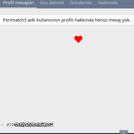
Profil mesajları
Son aktivite
Gönderiler
Hakkında
Perimatch3 adlı kullanıcının profili hakkında henüz mesaj yok.
📿🧙‍♂️M͜͡o͜͡b͜͡i͜͡l͜͡y͜͡a͜͡T͜͡a͜͡k͜͡i͜͡m͜͡l͜͡a͜͡r͜͡i͜͡.͜͡C͜͡o͜͡m͜͡🦉