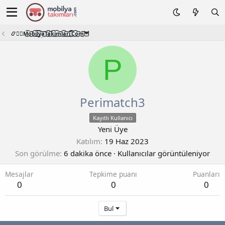
📿🧙‍♂️M͜͡o͜͡b͜͡i͜͡l͜͡y͜͡a͜͡T͜͡a͜͡k͜͡i͜͡m͜͡l͜͡a͜͡r͜͡i͜͡.͜͡C͜͡o͜͡m͜͡🦉
P
Perimatch3
Kayıtlı Kullanıcı
Yeni Üye
Katılım
19 Haz 2023
Son görülme
6 dakika önce
·
Kullanıcılar görüntüleniyor
Mesajlar
Tepkime puanı
Puanları
0
0
0
Bul