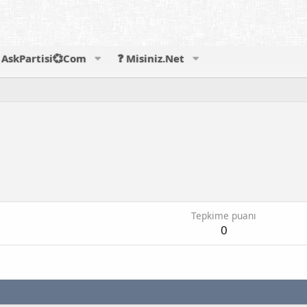
AskPartisi💞Com
❓ Misiniz.Net
Tepkime puanı
0