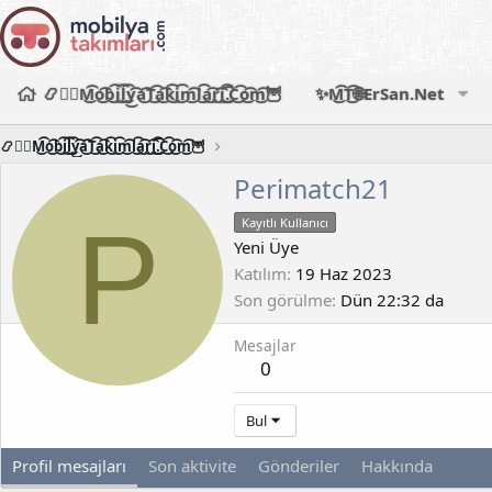
📿🧙‍♂️M͜͡o͜͡b͜͡i͜͡l͜͡y͜͡a͜͡T͜͡a͜͡k͜͡i͜͡m͜͡l͜͡a͜͡r͜͡i͜͡.͜͡C͜͡o͜͡m͜͡🦉
✨M͜͡T͜͡🌐ErSan.Net
📿🧙‍♂️M͜͡o͜͡b͜͡i͜͡l͜͡y͜͡a͜͡T͜͡a͜͡k͜͡i͜͡m͜͡l͜͡a͜͡r͜͡i͜͡.͜͡C͜͡o͜͡m͜͡🦉
Perimatch21
P
Kayıtlı Kullanıcı
Yeni Üye
Katılım
19 Haz 2023
Son görülme
Dün 22:32 da
Mesajlar
0
Bul
Profil mesajları
Son aktivite
Gönderiler
Hakkında