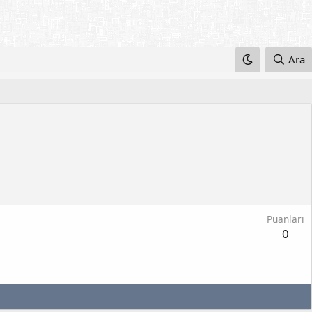
Ara
Puanları
0