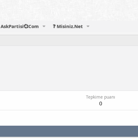
AskPartisi💞Com
❓ Misiniz.Net
Tepkime puanı
0