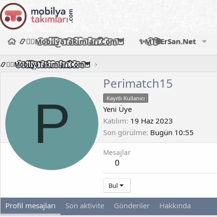
📿🧙‍♂️M͜͡o͜͡b͜͡i͜͡l͜͡y͜͡a͜͡T͜͡a͜͡k͜͡i͜͡m͜͡l͜͡a͜͡r͜͡i͜͡.͜͡C͜͡o͜͡m͜͡🦉
✨M͜͡T͜͡🌐ErSan.Net
📿🧙‍♂️M͜͡o͜͡b͜͡i͜͡l͜͡y͜͡a͜͡T͜͡a͜͡k͜͡i͜͡m͜͡l͜͡a͜͡r͜͡i͜͡.͜͡C͜͡o͜͡m͜͡🦉
Perimatch15
P
Kayıtlı Kullanıcı
Yeni Üye
Katılım
19 Haz 2023
Son görülme
Bugün 10:55
Mesajlar
0
Bul
Profil mesajları
Son aktivite
Gönderiler
Hakkında