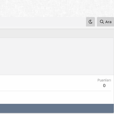
Ara
Puanları
0