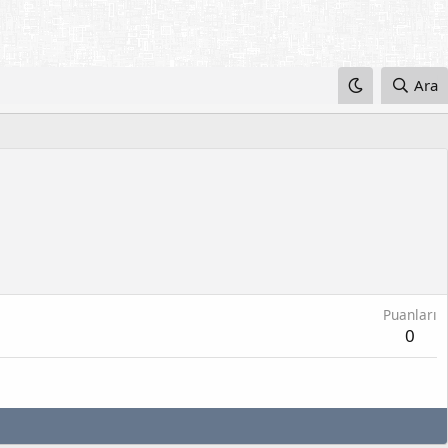
Ara
Puanları
0