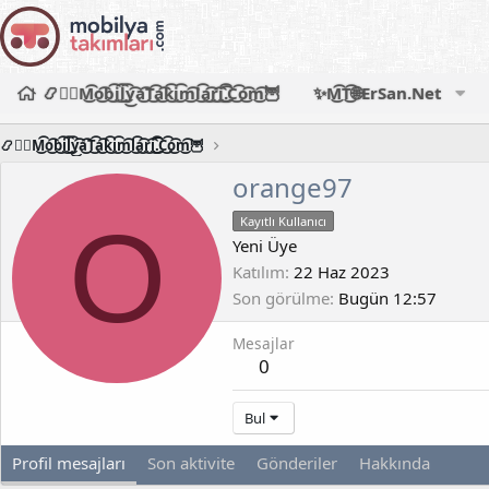
📿🧙‍♂️M͜͡o͜͡b͜͡i͜͡l͜͡y͜͡a͜͡T͜͡a͜͡k͜͡i͜͡m͜͡l͜͡a͜͡r͜͡i͜͡.͜͡C͜͡o͜͡m͜͡🦉
✨M͜͡T͜͡🌐ErSan.Net
📿🧙‍♂️M͜͡o͜͡b͜͡i͜͡l͜͡y͜͡a͜͡T͜͡a͜͡k͜͡i͜͡m͜͡l͜͡a͜͡r͜͡i͜͡.͜͡C͜͡o͜͡m͜͡🦉
orange97
O
Kayıtlı Kullanıcı
Yeni Üye
Katılım
22 Haz 2023
Son görülme
Bugün 12:57
Mesajlar
0
Bul
Profil mesajları
Son aktivite
Gönderiler
Hakkında