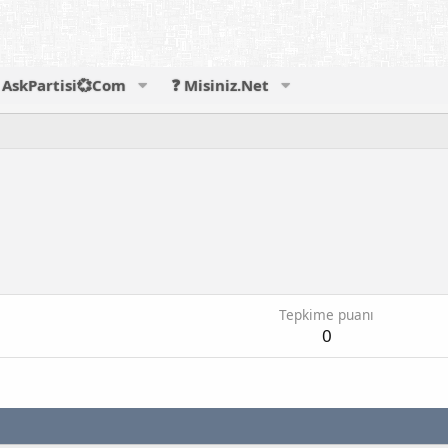
AskPartisi💞Com
❓ Misiniz.Net
Tepkime puanı
0