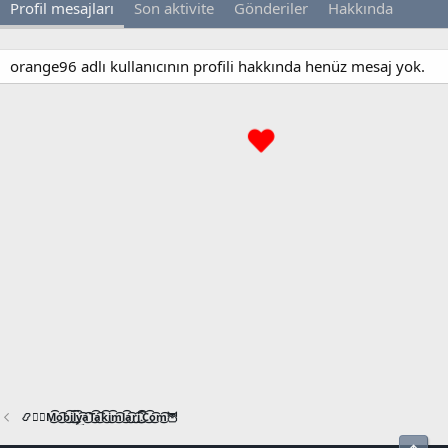
Profil mesajları
Son aktivite
Gönderiler
Hakkında
orange96 adlı kullanıcının profili hakkında henüz mesaj yok.
📿🧙‍♂️M͜͡o͜͡b͜͡i͜͡l͜͡y͜͡a͜͡T͜͡a͜͡k͜͡i͜͡m͜͡l͜͡a͜͡r͜͡i͜͡.͜͡C͜͡o͜͡m͜͡🦉