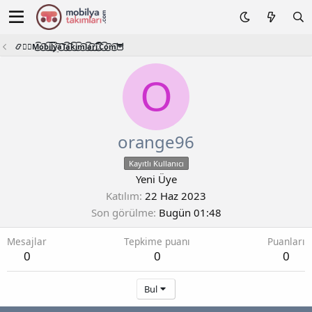
📿🧙‍♂️M͜͡o͜͡b͜͡i͜͡l͜͡y͜͡a͜͡T͜͡a͜͡k͜͡i͜͡m͜͡l͜͡a͜͡r͜͡i͜͡.͜͡C͜͡o͜͡m͜͡🦉
O
orange96
Kayıtlı Kullanıcı
Yeni Üye
Katılım
22 Haz 2023
Son görülme
Bugün 01:48
Mesajlar
Tepkime puanı
Puanları
0
0
0
Bul