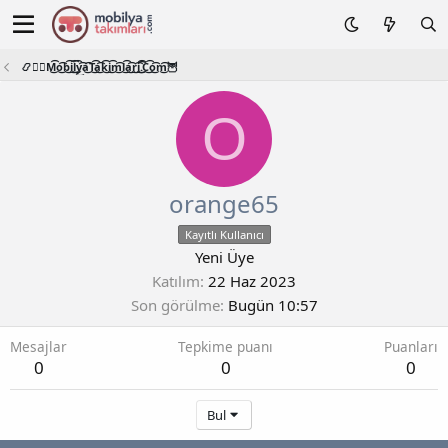
📿🧙‍♂️M͜͡o͜͡b͜͡i͜͡l͜͡y͜͡a͜͡T͜͡a͜͡k͜͡i͜͡m͜͡l͜͡a͜͡r͜͡i͜͡.͜͡C͜͡o͜͡m͜͡🦉
O
orange65
Kayıtlı Kullanıcı
Yeni Üye
Katılım
22 Haz 2023
Son görülme
Bugün 10:57
Mesajlar
Tepkime puanı
Puanları
0
0
0
Bul