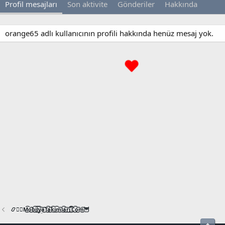
Profil mesajları
Son aktivite
Gönderiler
Hakkında
orange65 adlı kullanıcının profili hakkında henüz mesaj yok.
📿🧙‍♂️M͜͡o͜͡b͜͡i͜͡l͜͡y͜͡a͜͡T͜͡a͜͡k͜͡i͜͡m͜͡l͜͡a͜͡r͜͡i͜͡.͜͡C͜͡o͜͡m͜͡🦉