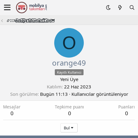
📿🧙‍♂️M͜͡o͜͡b͜͡i͜͡l͜͡y͜͡a͜͡T͜͡a͜͡k͜͡i͜͡m͜͡l͜͡a͜͡r͜͡i͜͡.͜͡C͜͡o͜͡m͜͡🦉
O
orange49
Kayıtlı Kullanıcı
Yeni Üye
Katılım
22 Haz 2023
Son görülme
Bugün 11:13
·
Kullanıcılar görüntüleniyor
Mesajlar
Tepkime puanı
Puanları
0
0
0
Bul