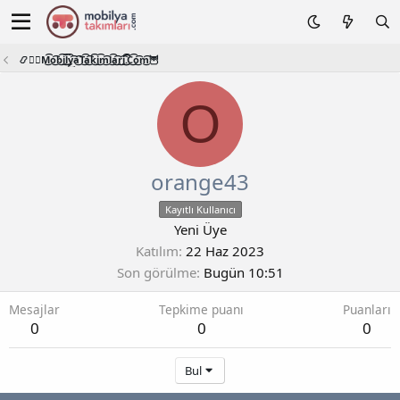
📿🧙‍♂️M͜͡o͜͡b͜͡i͜͡l͜͡y͜͡a͜͡T͜͡a͜͡k͜͡i͜͡m͜͡l͜͡a͜͡r͜͡i͜͡.͜͡C͜͡o͜͡m͜͡🦉
O
orange43
Kayıtlı Kullanıcı
Yeni Üye
Katılım
22 Haz 2023
Son görülme
Bugün 10:51
Mesajlar
Tepkime puanı
Puanları
0
0
0
Bul