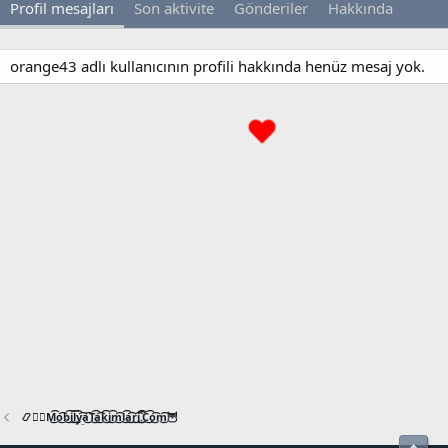
Profil mesajları
Son aktivite
Gönderiler
Hakkında
orange43 adlı kullanıcının profili hakkında henüz mesaj yok.
📿🧙‍♂️M͜͡o͜͡b͜͡i͜͡l͜͡y͜͡a͜͡T͜͡a͜͡k͜͡i͜͡m͜͡l͜͡a͜͡r͜͡i͜͡.͜͡C͜͡o͜͡m͜͡🦉