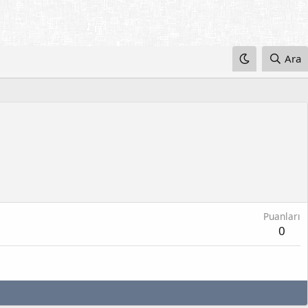
Ara
Puanları
0