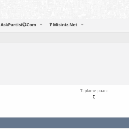
AskPartisi💞Com
❓ Misiniz.Net
Tepkime puanı
0