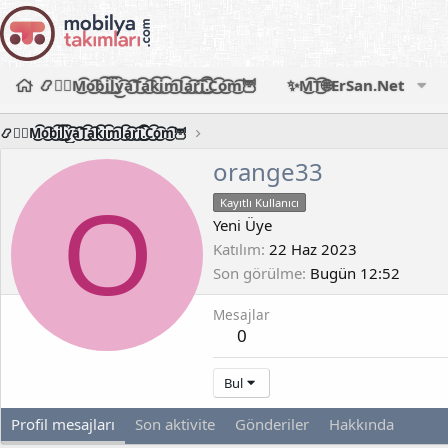
📿🧙‍♂️M͜͡o͜͡b͜͡i͜͡l͜͡y͜͡a͜͡T͜͡a͜͡k͜͡i͜͡m͜͡l͜͡a͜͡r͜͡i͜͡.͜͡C͜͡o͜͡m͜͡🦉
✨M͜͡T͜͡🌐ErSan.Net
📿🧙‍♂️M͜͡o͜͡b͜͡i͜͡l͜͡y͜͡a͜͡T͜͡a͜͡k͜͡i͜͡m͜͡l͜͡a͜͡r͜͡i͜͡.͜͡C͜͡o͜͡m͜͡🦉
orange33
O
Kayıtlı Kullanıcı
Yeni Üye
Katılım
22 Haz 2023
Son görülme
Bugün 12:52
Mesajlar
0
Bul
Profil mesajları
Son aktivite
Gönderiler
Hakkında