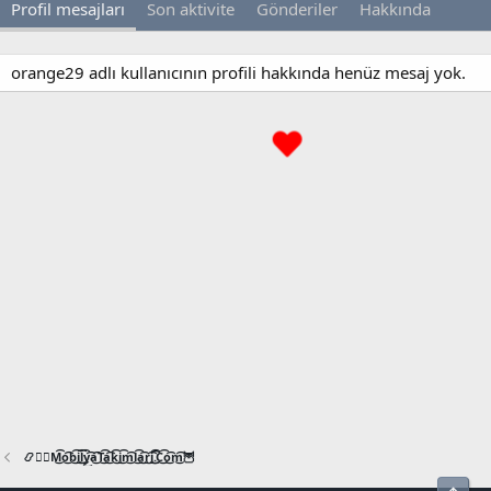
Profil mesajları
Son aktivite
Gönderiler
Hakkında
orange29 adlı kullanıcının profili hakkında henüz mesaj yok.
📿🧙‍♂️M͜͡o͜͡b͜͡i͜͡l͜͡y͜͡a͜͡T͜͡a͜͡k͜͡i͜͡m͜͡l͜͡a͜͡r͜͡i͜͡.͜͡C͜͡o͜͡m͜͡🦉