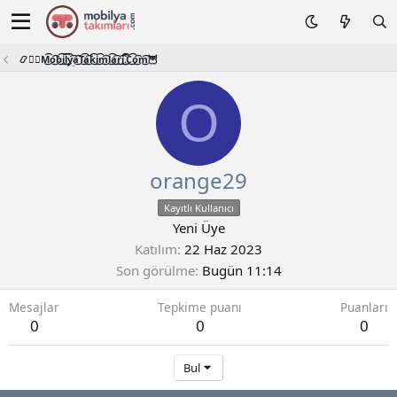
📿🧙‍♂️M͜͡o͜͡b͜͡i͜͡l͜͡y͜͡a͜͡T͜͡a͜͡k͜͡i͜͡m͜͡l͜͡a͜͡r͜͡i͜͡.͜͡C͜͡o͜͡m͜͡🦉
O
orange29
Kayıtlı Kullanıcı
Yeni Üye
Katılım
22 Haz 2023
Son görülme
Bugün 11:14
Mesajlar
Tepkime puanı
Puanları
0
0
0
Bul