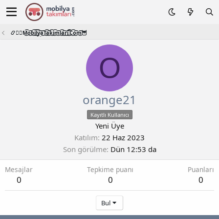
📿🧙‍♂️M͜͡o͜͡b͜͡i͜͡l͜͡y͜͡a͜͡T͜͡a͜͡k͜͡i͜͡m͜͡l͜͡a͜͡r͜͡i͜͡.͜͡C͜͡o͜͡m͜͡🦉
O
orange21
Kayıtlı Kullanıcı
Yeni Üye
Katılım
22 Haz 2023
Son görülme
Dün 12:53 da
Mesajlar
Tepkime puanı
Puanları
0
0
0
Bul