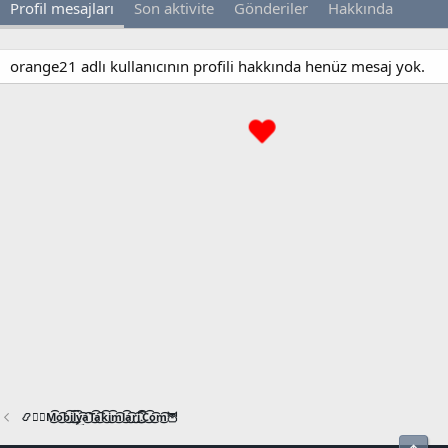
Profil mesajları
Son aktivite
Gönderiler
Hakkında
orange21 adlı kullanıcının profili hakkında henüz mesaj yok.
📿🧙‍♂️M͜͡o͜͡b͜͡i͜͡l͜͡y͜͡a͜͡T͜͡a͜͡k͜͡i͜͡m͜͡l͜͡a͜͡r͜͡i͜͡.͜͡C͜͡o͜͡m͜͡🦉