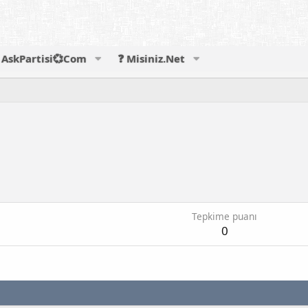
AskPartisi💞Com
❓ Misiniz.Net
Tepkime puanı
0