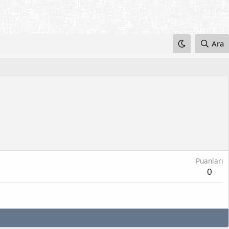
Ara
Puanları
0