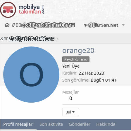
📿🧙‍♂️M͜͡o͜͡b͜͡i͜͡l͜͡y͜͡a͜͡T͜͡a͜͡k͜͡i͜͡m͜͡l͜͡a͜͡r͜͡i͜͡.͜͡C͜͡o͜͡m͜͡🦉
✨M͜͡T͜͡🌐ErSan.Net
📿🧙‍♂️M͜͡o͜͡b͜͡i͜͡l͜͡y͜͡a͜͡T͜͡a͜͡k͜͡i͜͡m͜͡l͜͡a͜͡r͜͡i͜͡.͜͡C͜͡o͜͡m͜͡🦉
orange20
O
Kayıtlı Kullanıcı
Yeni Üye
Katılım
22 Haz 2023
Son görülme
Bugün 01:41
Mesajlar
0
Bul
Profil mesajları
Son aktivite
Gönderiler
Hakkında