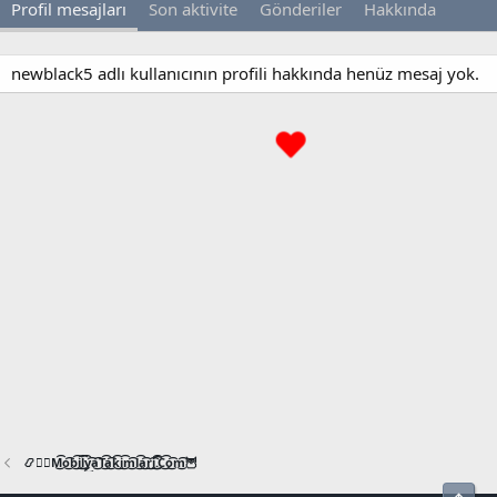
Profil mesajları
Son aktivite
Gönderiler
Hakkında
newblack5 adlı kullanıcının profili hakkında henüz mesaj yok.
📿🧙‍♂️M͜͡o͜͡b͜͡i͜͡l͜͡y͜͡a͜͡T͜͡a͜͡k͜͡i͜͡m͜͡l͜͡a͜͡r͜͡i͜͡.͜͡C͜͡o͜͡m͜͡🦉