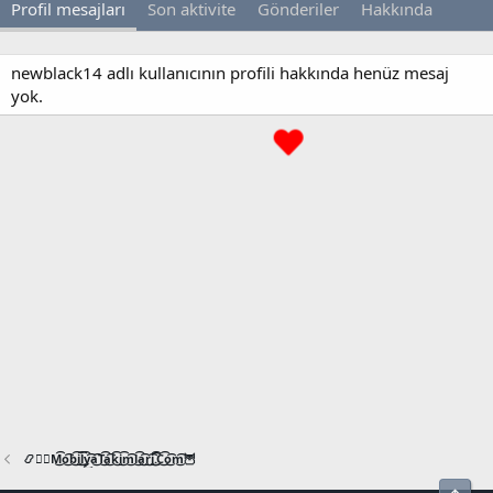
Profil mesajları
Son aktivite
Gönderiler
Hakkında
newblack14 adlı kullanıcının profili hakkında henüz mesaj
yok.
📿🧙‍♂️M͜͡o͜͡b͜͡i͜͡l͜͡y͜͡a͜͡T͜͡a͜͡k͜͡i͜͡m͜͡l͜͡a͜͡r͜͡i͜͡.͜͡C͜͡o͜͡m͜͡🦉