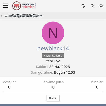
📿🧙‍♂️M͜͡o͜͡b͜͡i͜͡l͜͡y͜͡a͜͡T͜͡a͜͡k͜͡i͜͡m͜͡l͜͡a͜͡r͜͡i͜͡.͜͡C͜͡o͜͡m͜͡🦉
N
newblack14
Kayıtlı Kullanıcı
Yeni Üye
Katılım
22 Haz 2023
Son görülme
Bugün 12:53
Mesajlar
Tepkime puanı
Puanları
0
0
0
Bul