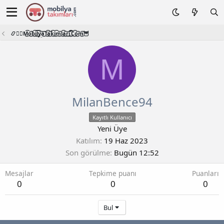
📿🧙‍♂️M͜͡o͜͡b͜͡i͜͡l͜͡y͜͡a͜͡T͜͡a͜͡k͜͡i͜͡m͜͡l͜͡a͜͡r͜͡i͜͡.͜͡C͜͡o͜͡m͜͡🦉
M
MilanBence94
Kayıtlı Kullanıcı
Yeni Üye
Katılım
19 Haz 2023
Son görülme
Bugün 12:52
Mesajlar
Tepkime puanı
Puanları
0
0
0
Bul