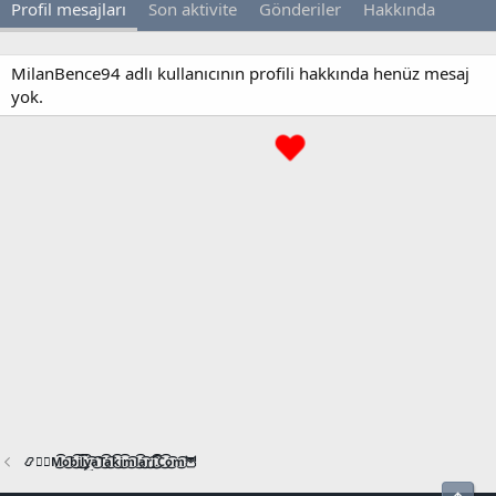
Profil mesajları
Son aktivite
Gönderiler
Hakkında
MilanBence94 adlı kullanıcının profili hakkında henüz mesaj
yok.
📿🧙‍♂️M͜͡o͜͡b͜͡i͜͡l͜͡y͜͡a͜͡T͜͡a͜͡k͜͡i͜͡m͜͡l͜͡a͜͡r͜͡i͜͡.͜͡C͜͡o͜͡m͜͡🦉