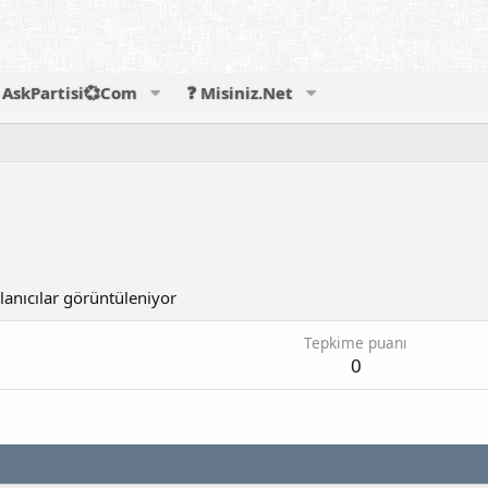
AskPartisi💞Com
❓ Misiniz.Net
lanıcılar görüntüleniyor
Tepkime puanı
0