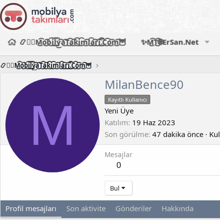
📿🧙‍♂️M͜͡o͜͡b͜͡i͜͡l͜͡y͜͡a͜͡T͜͡a͜͡k͜͡i͜͡m͜͡l͜͡a͜͡r͜͡i͜͡.͜͡C͜͡o͜͡m͜͡🦉
✨M͜͡T͜͡🌐ErSan.Net
📿🧙‍♂️M͜͡o͜͡b͜͡i͜͡l͜͡y͜͡a͜͡T͜͡a͜͡k͜͡i͜͡m͜͡l͜͡a͜͡r͜͡i͜͡.͜͡C͜͡o͜͡m͜͡🦉
MilanBence90
M
Kayıtlı Kullanıcı
Yeni Üye
Katılım
19 Haz 2023
Son görülme
47 dakika önce
·
Kul
Mesajlar
0
Bul
Profil mesajları
Son aktivite
Gönderiler
Hakkında