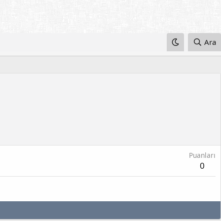
Ara
Puanları
0