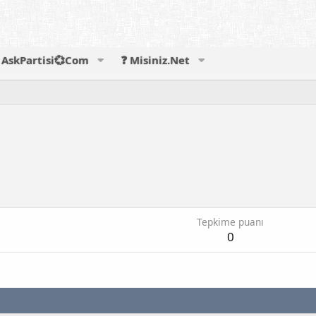
AskPartisi💞Com
❓ Misiniz.Net
Tepkime puanı
0