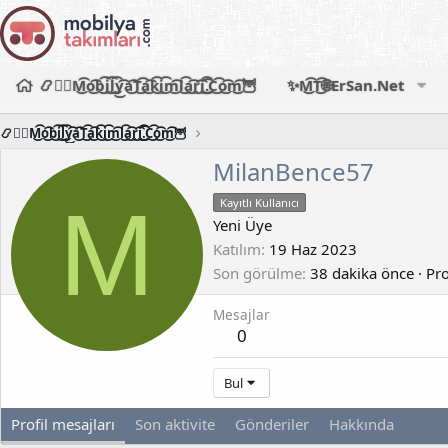
📿🧙‍♂️M͜͡o͜͡b͜͡i͜͡l͜͡y͜͡a͜͡T͜͡a͜͡k͜͡i͜͡m͜͡l͜͡a͜͡r͜͡i͜͡.͜͡C͜͡o͜͡m͜͡🦉
✨M͜͡T͜͡🌐ErSan.Net
📿🧙‍♂️M͜͡o͜͡b͜͡i͜͡l͜͡y͜͡a͜͡T͜͡a͜͡k͜͡i͜͡m͜͡l͜͡a͜͡r͜͡i͜͡.͜͡C͜͡o͜͡m͜͡🦉
MilanBence57
M
Kayıtlı Kullanıcı
Yeni Üye
Katılım
19 Haz 2023
Son görülme
38 dakika önce
·
Pro
Mesajlar
0
Bul
Profil mesajları
Son aktivite
Gönderiler
Hakkında