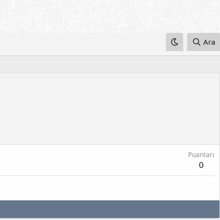
Ara
Puanları
0