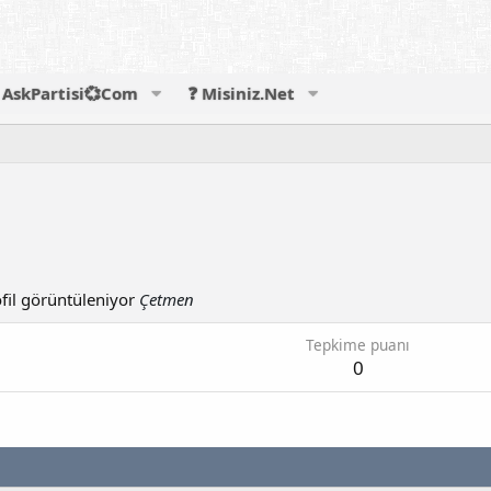
AskPartisi💞Com
❓ Misiniz.Net
fil görüntüleniyor
Çetmen
Tepkime puanı
0