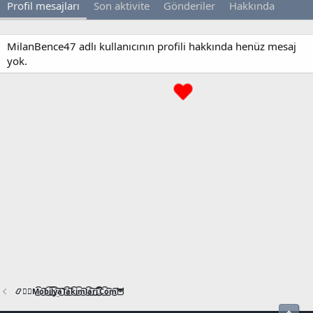
Profil mesajları
Son aktivite
Gönderiler
Hakkında
MilanBence47 adlı kullanıcının profili hakkında henüz mesaj
yok.
📿🧙‍♂️M͜͡o͜͡b͜͡i͜͡l͜͡y͜͡a͜͡T͜͡a͜͡k͜͡i͜͡m͜͡l͜͡a͜͡r͜͡i͜͡.͜͡C͜͡o͜͡m͜͡🦉