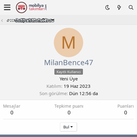
📿🧙‍♂️M͜͡o͜͡b͜͡i͜͡l͜͡y͜͡a͜͡T͜͡a͜͡k͜͡i͜͡m͜͡l͜͡a͜͡r͜͡i͜͡.͜͡C͜͡o͜͡m͜͡🦉
M
MilanBence47
Kayıtlı Kullanıcı
Yeni Üye
Katılım
19 Haz 2023
Son görülme
Dün 12:56 da
Mesajlar
Tepkime puanı
Puanları
0
0
0
Bul