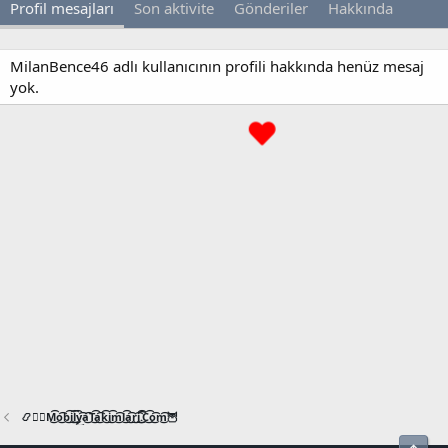
Profil mesajları
Son aktivite
Gönderiler
Hakkında
MilanBence46 adlı kullanıcının profili hakkında henüz mesaj
yok.
📿🧙‍♂️M͜͡o͜͡b͜͡i͜͡l͜͡y͜͡a͜͡T͜͡a͜͡k͜͡i͜͡m͜͡l͜͡a͜͡r͜͡i͜͡.͜͡C͜͡o͜͡m͜͡🦉