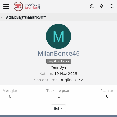
📿🧙‍♂️M͜͡o͜͡b͜͡i͜͡l͜͡y͜͡a͜͡T͜͡a͜͡k͜͡i͜͡m͜͡l͜͡a͜͡r͜͡i͜͡.͜͡C͜͡o͜͡m͜͡🦉
M
MilanBence46
Kayıtlı Kullanıcı
Yeni Üye
Katılım
19 Haz 2023
Son görülme
Bugün 10:57
Mesajlar
Tepkime puanı
Puanları
0
0
0
Bul