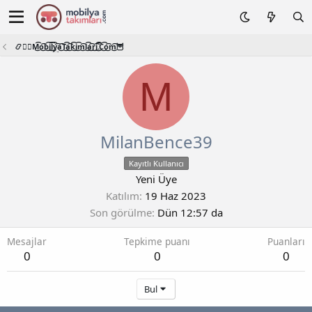
📿🧙‍♂️M͜͡o͜͡b͜͡i͜͡l͜͡y͜͡a͜͡T͜͡a͜͡k͜͡i͜͡m͜͡l͜͡a͜͡r͜͡i͜͡.͜͡C͜͡o͜͡m͜͡🦉
M
MilanBence39
Kayıtlı Kullanıcı
Yeni Üye
Katılım
19 Haz 2023
Son görülme
Dün 12:57 da
Mesajlar
Tepkime puanı
Puanları
0
0
0
Bul