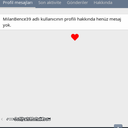
Profil mesajları
Son aktivite
Gönderiler
Hakkında
MilanBence39 adlı kullanıcının profili hakkında henüz mesaj
yok.
📿🧙‍♂️M͜͡o͜͡b͜͡i͜͡l͜͡y͜͡a͜͡T͜͡a͜͡k͜͡i͜͡m͜͡l͜͡a͜͡r͜͡i͜͡.͜͡C͜͡o͜͡m͜͡🦉