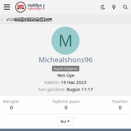
📿🧙‍♂️M͜͡o͜͡b͜͡i͜͡l͜͡y͜͡a͜͡T͜͡a͜͡k͜͡i͜͡m͜͡l͜͡a͜͡r͜͡i͜͡.͜͡C͜͡o͜͡m͜͡🦉
M
Michealshons96
Kayıtlı Kullanıcı
Yeni Üye
Katılım
19 Haz 2023
Son görülme
Bugün 11:17
Mesajlar
Tepkime puanı
Puanları
0
0
0
Bul