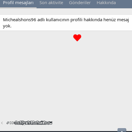
Profil mesajları
Son aktivite
Gönderiler
Hakkında
Michealshons96 adlı kullanıcının profili hakkında henüz mesaj
yok.
📿🧙‍♂️M͜͡o͜͡b͜͡i͜͡l͜͡y͜͡a͜͡T͜͡a͜͡k͜͡i͜͡m͜͡l͜͡a͜͡r͜͡i͜͡.͜͡C͜͡o͜͡m͜͡🦉