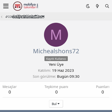
📿🧙‍♂️M͜͡o͜͡b͜͡i͜͡l͜͡y͜͡a͜͡T͜͡a͜͡k͜͡i͜͡m͜͡l͜͡a͜͡r͜͡i͜͡.͜͡C͜͡o͜͡m͜͡🦉
M
Michealshons72
Kayıtlı Kullanıcı
Yeni Üye
Katılım
19 Haz 2023
Son görülme
Bugün 09:30
Mesajlar
Tepkime puanı
Puanları
0
0
0
Bul