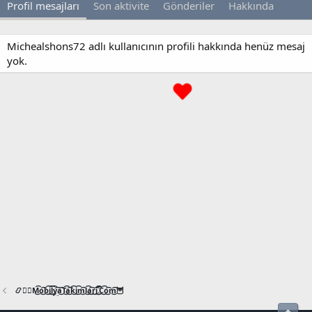
Profil mesajları
Son aktivite
Gönderiler
Hakkında
Michealshons72 adlı kullanıcının profili hakkında henüz mesaj
yok.
📿🧙‍♂️M͜͡o͜͡b͜͡i͜͡l͜͡y͜͡a͜͡T͜͡a͜͡k͜͡i͜͡m͜͡l͜͡a͜͡r͜͡i͜͡.͜͡C͜͡o͜͡m͜͡🦉