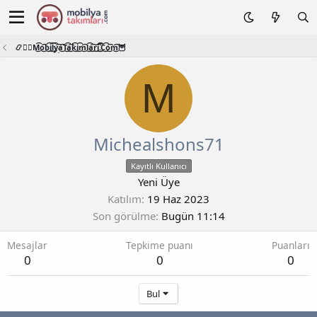
📿🧙‍♂️M͜͡o͜͡b͜͡i͜͡l͜͡y͜͡a͜͡T͜͡a͜͡k͜͡i͜͡m͜͡l͜͡a͜͡r͜͡i͜͡.͜͡C͜͡o͜͡m͜͡🦉
M
Michealshons71
Kayıtlı Kullanıcı
Yeni Üye
Katılım
19 Haz 2023
Son görülme
Bugün 11:14
Mesajlar
Tepkime puanı
Puanları
0
0
0
Bul