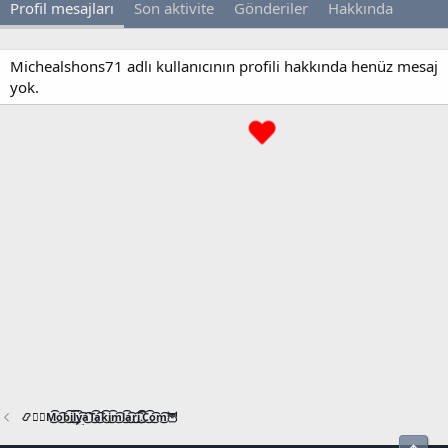
Profil mesajları
Son aktivite
Gönderiler
Hakkında
Michealshons71 adlı kullanıcının profili hakkında henüz mesaj
yok.
📿🧙‍♂️M͜͡o͜͡b͜͡i͜͡l͜͡y͜͡a͜͡T͜͡a͜͡k͜͡i͜͡m͜͡l͜͡a͜͡r͜͡i͜͡.͜͡C͜͡o͜͡m͜͡🦉