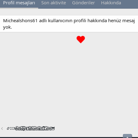
Profil mesajları
Son aktivite
Gönderiler
Hakkında
Michealshons61 adlı kullanıcının profili hakkında henüz mesaj
yok.
📿🧙‍♂️M͜͡o͜͡b͜͡i͜͡l͜͡y͜͡a͜͡T͜͡a͜͡k͜͡i͜͡m͜͡l͜͡a͜͡r͜͡i͜͡.͜͡C͜͡o͜͡m͜͡🦉