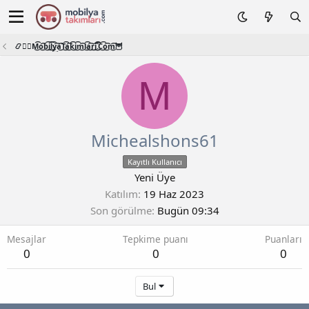
📿🧙‍♂️M͜͡o͜͡b͜͡i͜͡l͜͡y͜͡a͜͡T͜͡a͜͡k͜͡i͜͡m͜͡l͜͡a͜͡r͜͡i͜͡.͜͡C͜͡o͜͡m͜͡🦉
M
Michealshons61
Kayıtlı Kullanıcı
Yeni Üye
Katılım
19 Haz 2023
Son görülme
Bugün 09:34
Mesajlar
Tepkime puanı
Puanları
0
0
0
Bul