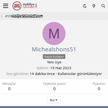
📿🧙‍♂️M͜͡o͜͡b͜͡i͜͡l͜͡y͜͡a͜͡T͜͡a͜͡k͜͡i͜͡m͜͡l͜͡a͜͡r͜͡i͜͡.͜͡C͜͡o͜͡m͜͡🦉
M
Michealshons51
Kayıtlı Kullanıcı
Yeni Üye
Katılım
19 Haz 2023
Son görülme
14 dakika önce
·
Kullanıcılar görüntüleniyor
Mesajlar
Tepkime puanı
Puanları
0
0
0
Bul