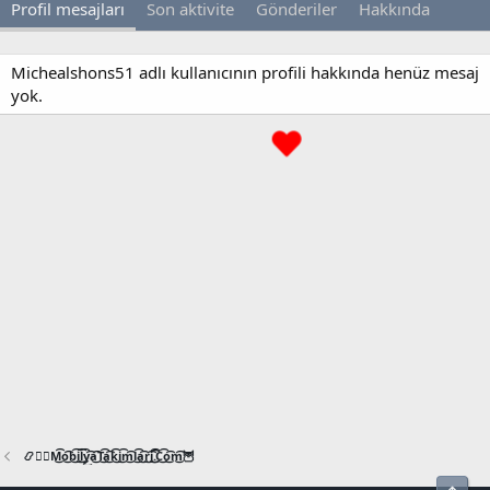
Profil mesajları
Son aktivite
Gönderiler
Hakkında
Michealshons51 adlı kullanıcının profili hakkında henüz mesaj
yok.
📿🧙‍♂️M͜͡o͜͡b͜͡i͜͡l͜͡y͜͡a͜͡T͜͡a͜͡k͜͡i͜͡m͜͡l͜͡a͜͡r͜͡i͜͡.͜͡C͜͡o͜͡m͜͡🦉