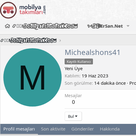
📿🧙‍♂️M͜͡o͜͡b͜͡i͜͡l͜͡y͜͡a͜͡T͜͡a͜͡k͜͡i͜͡m͜͡l͜͡a͜͡r͜͡i͜͡.͜͡C͜͡o͜͡m͜͡🦉
✨M͜͡T͜͡🌐ErSan.Net
📿🧙‍♂️M͜͡o͜͡b͜͡i͜͡l͜͡y͜͡a͜͡T͜͡a͜͡k͜͡i͜͡m͜͡l͜͡a͜͡r͜͡i͜͡.͜͡C͜͡o͜͡m͜͡🦉
Michealshons41
M
Kayıtlı Kullanıcı
Yeni Üye
Katılım
19 Haz 2023
Son görülme
14 dakika önce
·
Pro
Mesajlar
0
Bul
Profil mesajları
Son aktivite
Gönderiler
Hakkında