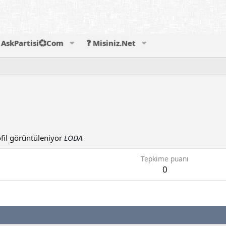
AskPartisi💞Com
❓ Misiniz.Net
fil görüntüleniyor
LODA
Tepkime puanı
0