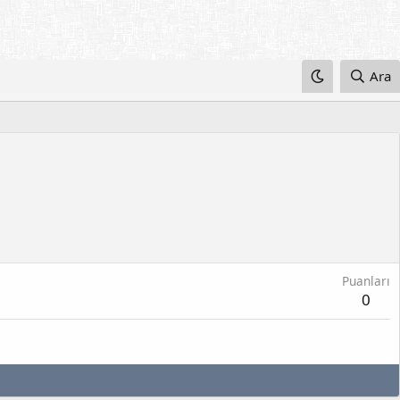
Ara
Puanları
0