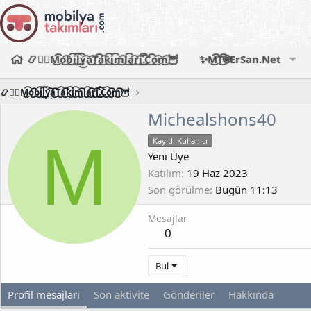
📿🧙‍♂️M͜͡o͜͡b͜͡i͜͡l͜͡y͜͡a͜͡T͜͡a͜͡k͜͡i͜͡m͜͡l͜͡a͜͡r͜͡i͜͡.͜͡C͜͡o͜͡m͜͡🦉
✨M͜͡T͜͡🌐ErSan.Net
📿🧙‍♂️M͜͡o͜͡b͜͡i͜͡l͜͡y͜͡a͜͡T͜͡a͜͡k͜͡i͜͡m͜͡l͜͡a͜͡r͜͡i͜͡.͜͡C͜͡o͜͡m͜͡🦉
Michealshons40
M
Kayıtlı Kullanıcı
Yeni Üye
Katılım
19 Haz 2023
Son görülme
Bugün 11:13
Mesajlar
0
Bul
Profil mesajları
Son aktivite
Gönderiler
Hakkında