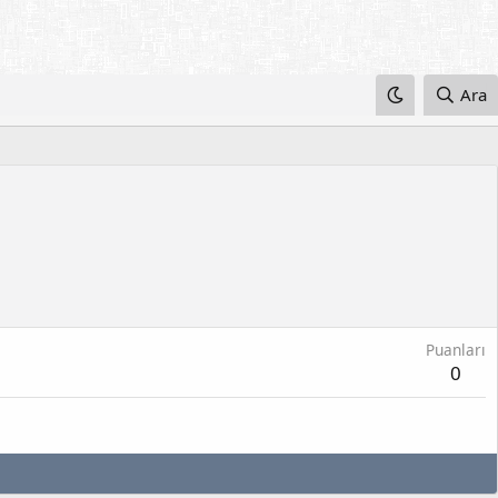
Ara
Puanları
0