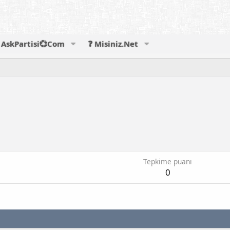
AskPartisi💞Com
❓ Misiniz.Net
Tepkime puanı
0