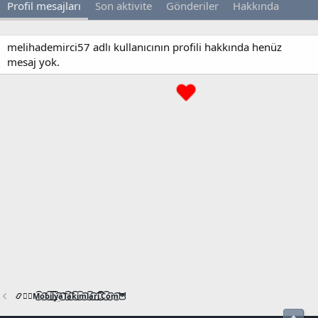
Profil mesajları
Son aktivite
Gönderiler
Hakkında
melihademirci57 adlı kullanıcının profili hakkında henüz
mesaj yok.
📿🧙‍♂️M͜͡o͜͡b͜͡i͜͡l͜͡y͜͡a͜͡T͜͡a͜͡k͜͡i͜͡m͜͡l͜͡a͜͡r͜͡i͜͡.͜͡C͜͡o͜͡m͜͡🦉