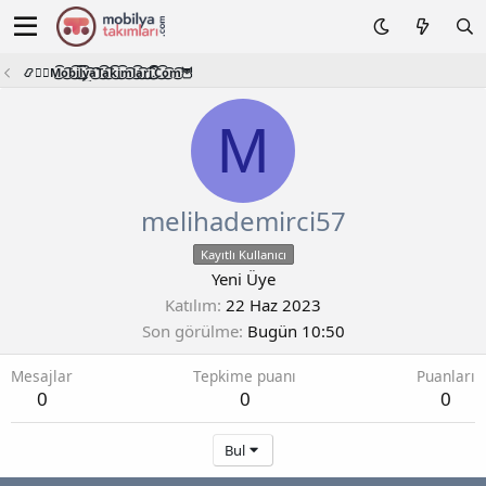
📿🧙‍♂️M͜͡o͜͡b͜͡i͜͡l͜͡y͜͡a͜͡T͜͡a͜͡k͜͡i͜͡m͜͡l͜͡a͜͡r͜͡i͜͡.͜͡C͜͡o͜͡m͜͡🦉
M
melihademirci57
Kayıtlı Kullanıcı
Yeni Üye
Katılım
22 Haz 2023
Son görülme
Bugün 10:50
Mesajlar
Tepkime puanı
Puanları
0
0
0
Bul