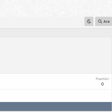
Ara
Puanları
0