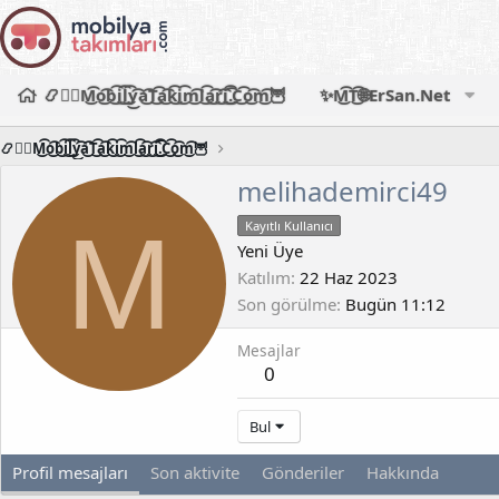
📿🧙‍♂️M͜͡o͜͡b͜͡i͜͡l͜͡y͜͡a͜͡T͜͡a͜͡k͜͡i͜͡m͜͡l͜͡a͜͡r͜͡i͜͡.͜͡C͜͡o͜͡m͜͡🦉
✨M͜͡T͜͡🌐ErSan.Net
📿🧙‍♂️M͜͡o͜͡b͜͡i͜͡l͜͡y͜͡a͜͡T͜͡a͜͡k͜͡i͜͡m͜͡l͜͡a͜͡r͜͡i͜͡.͜͡C͜͡o͜͡m͜͡🦉
melihademirci49
M
Kayıtlı Kullanıcı
Yeni Üye
Katılım
22 Haz 2023
Son görülme
Bugün 11:12
Mesajlar
0
Bul
Profil mesajları
Son aktivite
Gönderiler
Hakkında