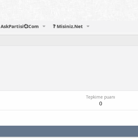
AskPartisi💞Com
❓ Misiniz.Net
Tepkime puanı
0