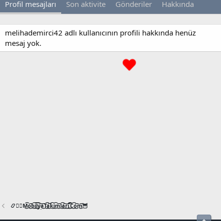
Profil mesajları
Son aktivite
Gönderiler
Hakkında
melihademirci42 adlı kullanıcının profili hakkında henüz
mesaj yok.
📿🧙‍♂️M͜͡o͜͡b͜͡i͜͡l͜͡y͜͡a͜͡T͜͡a͜͡k͜͡i͜͡m͜͡l͜͡a͜͡r͜͡i͜͡.͜͡C͜͡o͜͡m͜͡🦉