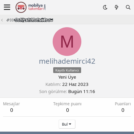
📿🧙‍♂️M͜͡o͜͡b͜͡i͜͡l͜͡y͜͡a͜͡T͜͡a͜͡k͜͡i͜͡m͜͡l͜͡a͜͡r͜͡i͜͡.͜͡C͜͡o͜͡m͜͡🦉
M
melihademirci42
Kayıtlı Kullanıcı
Yeni Üye
Katılım
22 Haz 2023
Son görülme
Bugün 11:16
Mesajlar
Tepkime puanı
Puanları
0
0
0
Bul