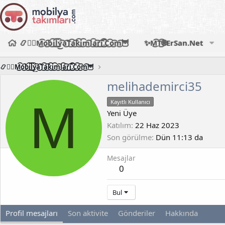
📿🧙‍♂️M͜͡o͜͡b͜͡i͜͡l͜͡y͜͡a͜͡T͜͡a͜͡k͜͡i͜͡m͜͡l͜͡a͜͡r͜͡i͜͡.͜͡C͜͡o͜͡m͜͡🦉
✨M͜͡T͜͡🌐ErSan.Net
📿🧙‍♂️M͜͡o͜͡b͜͡i͜͡l͜͡y͜͡a͜͡T͜͡a͜͡k͜͡i͜͡m͜͡l͜͡a͜͡r͜͡i͜͡.͜͡C͜͡o͜͡m͜͡🦉
melihademirci35
M
Kayıtlı Kullanıcı
Yeni Üye
Katılım
22 Haz 2023
Son görülme
Dün 11:13 da
Mesajlar
0
Bul
Profil mesajları
Son aktivite
Gönderiler
Hakkında