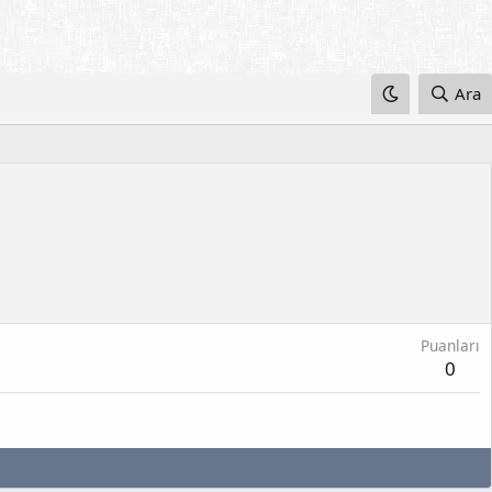
Ara
Puanları
0