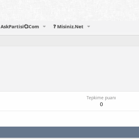
AskPartisi💞Com
❓ Misiniz.Net
Tepkime puanı
0